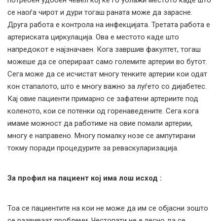
потребен удобен чевел кој ќе го ублажи местото каде што
се наоѓа чирот и дури тогаш раната може да зарасне.
Друга работа е контрола на инфекцијата. Третата работа е
артериската циркулација. Ова е местото каде што
напредокот е најзначаен. Кога завршив факултет, тогаш
можеше да се оперираат само големите артерии во бутот.
Сега може да се исчистат многу тенките артерии кои одат
кон стапалото, што е многу важно за луѓето со дијабетес.
Кај овие пациенти примарно се зафатени артериите под
коленото, кои се потенки од горенаведените. Сега кога
имаме можност да работиме на овие помали артерии,
многу е направено. Многу помалку нозе се ампутирани
токму поради процедурите за реваскуларизација.
За профил на пациент кој има лош исход :
Тоа се пациентите на кои не може да им се објасни зошто
се развиваат проблеми. Честопати не е лесно да се