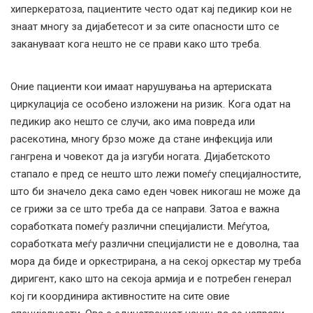
хиперкератоза, пациентите често одат кај педикир кои не
знаат многу за дијабетесот и за сите опасности што се
закануваат кога нешто не се прави како што треба.
Оние пациенти кои имаат нарушувања на артериската
циркулација се особено изложени на ризик. Кога одат на
педикир ако нешто се случи, ако има повреда или
расекотина, многу брзо може да стане инфекција или
гангрена и човекот да ја изгуби ногата. Дијабетското
стапало е пред се нешто што лежи помеѓу специјалностите,
што би значело дека само еден човек никогаш не може да
се грижи за се што треба да се направи. Затоа е важна
соработката помеѓу различни специјалисти. Меѓутоа,
соработката меѓу различни специјалисти не е доволна, таа
мора да биде и оркестрирана, а на секој оркестар му треба
диригент, како што на секоја армија и е потребен генерал
кој ги координира активностите на сите овие