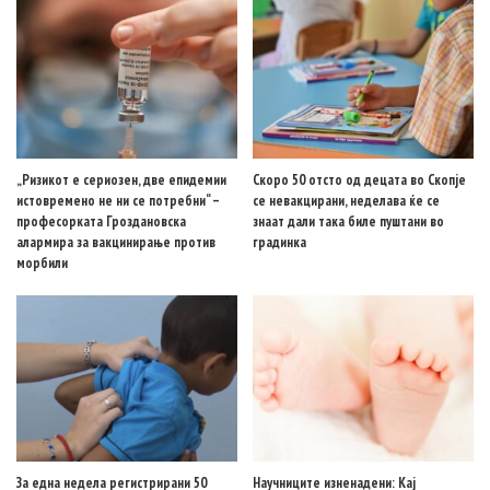
„Ризикот е сериозен, две епидемии
Скоро 50 отсто од децата во Скопје
истовремено не ни се потребни“ –
се невакцирани, неделава ќе се
професорката Гроздановска
знаат дали така биле пуштани во
алармира за вакцинирање против
градинка
морбили
За една недела регистрирани 50
Научниците изненадени: Кај