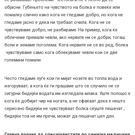
објасни. Губењето на чувството на болка е повеќе или
помалку слично како кога не гледаме добро, но кога не
гледаме јасно е дека ни требаат очила. Кога не се
чувствуваме добро, не разбираме. На пример, кога ќе
облечеме премали чевли, ако нервите ни се добри, тогаш
боли и земаме поголема. Кога нервите не се во ред, болка
чувствуваме само кога облекуваме чевли кои се две
големини помали.
Често гледаме луѓе кои ги мијат нозете во топла вода и
изгоруваат, а кога ќе ги прашаме што се случило не се
сигурни бидејќи водата им изгледала млака. Уште полошо е
кога ќе добијат чир на ногата, а не сфаќаат дека е нешто
сериозно бидејќи не чувствуваат болка сеуште пешачат ,
бидејќи тоа не им пречи, можат да пешачат цел ден.
Главна порака до специјалистите по семејна медицина