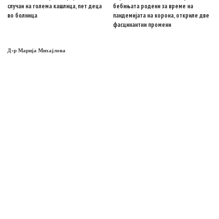
случаи на голема кашлица, пет деца
бебињата родени за време на
во болница
пандемијата на корона, откриле две
фасцинантни промени
Д-р Марија Михајлова