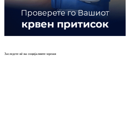
Заследете нѐ на социјалните мрежи