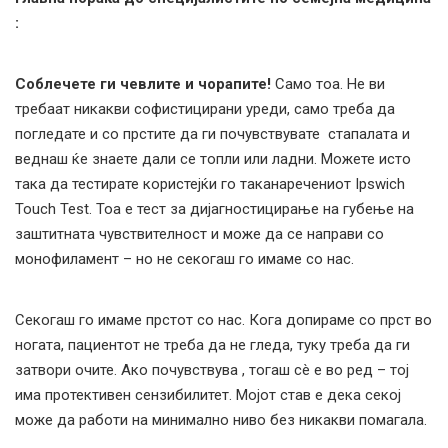
:
Соблечете ги чевлите и чорапите!
Само тоа. Не ви
требаат никакви софистицирани уреди, само треба да
погледате и со прстите да ги почувствувате стапалата и
веднаш ќе знаете дали се топли или ладни. Можете исто
така да тестирате користејќи го таканаречениот Ipswich
Touch Test. Тоа е тест за дијагностицирање на губење на
заштитната чувствителност и може да се направи со
монофиламент – но не секогаш го имаме со нас.
Секогаш го имаме прстот со нас. Кога допираме со прст во
ногата, пациентот не треба да не гледа, туку треба да ги
затвори очите. Ако почувствува , тогаш сè е во ред – тој
има протективен сензибилитет. Мојот став е дека секој
може да работи на минимално ниво без никакви помагала.