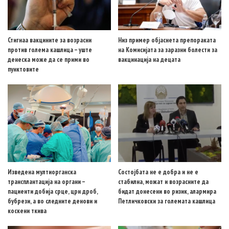
Стигнаа вакцините за возрасни
Низ пример објаснета препораката
против голема кашлица – уште
на Комисијата за заразни болести за
денеска може да се прими во
вакцинација на децата
пунктовите
Изведена мултиорганска
Состојбата не е добра и не е
трансплантација на органи –
стабилна, можат и возрасните да
пациенти добија срце, црн дроб,
бидат донесени во ризик, алармира
бубрези, а во следните денови и
Петличковски за големата кашлица
коскени ткива