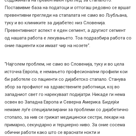
содржината на превентивен преглед за стапалото.
Поставивме база на податоци и оттогаш редовно се вршат
превентивни прегледи на стапалата не само во Љубљана,
туку и во клиниките за дијабетес низ Словенија.
Превентивниот аспект е еден сегмент, а другиот сегмент
од нашата работа е лекувањето. Тоа подразбира работа со
оние пациенти кои имаат чир на нозете“.
“Најголем проблем, не само во Словенија, туку и во цела
источна Европа, е немањето професионални профили кои
би работеле со пациенти со дијабетско стапало. Станува
збор за профилот на здравствените работници, кој во
западниот свет го нарекуваат подијатри. Никаде ги нема
освен во Западна Европа и Северна Америка. Бидејќи
немаме луѓе специјализирани за проблеми со дијабетично
стопало, за нив се грижат медицински сестри, лекари на
примарно, секундарно и терциерно ниво. За оние сосема
обични работи како што се враснати нокти и