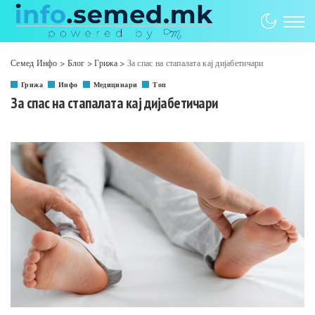
Семед Инфо
>
Блог
>
Грижа
>
За спас на стапалата кај дијабетичари
Грижа
Инфо
Медицинари
Топ
За спас на стапалата кај дијабетичари