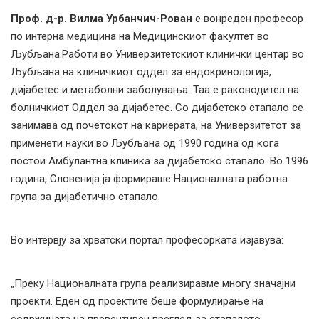
Проф. д-р. Вилма Урбанчич-Рован
е вонреден професор
по интерна медицина на Медицинскиот факултет во
Љубљана.Работи во Универзитетскиот клинички центар во
Љубљана на клиничкиот оддел за ендокринологија,
дијабетес и метаболни заболувања. Таа е раководител на
болничкиот Оддел за дијабетес. Со дијабетско стапало се
занимава од почетокот на кариерата, на Универзитетот за
применети науки во Љубљана од 1990 година од кога
постои Амбулантна клиника за дијабетско стапало. Во 1996
година, Словенија ја формираше Националната работна
група за дијабетично стапало.
Во интервју за хрватски портал професорката изјавува:
„Преку Националната група реализиравме многу значајни
проекти. Еден од проектите беше формулирање на