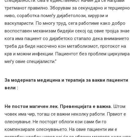
специјалности. Ова е единствениот начин да се направи
третманот правилно. Зборувам за секундарно и терциерно
ниво, соработка помеѓу дијабетолози, хирурзи и
васкуларисти. По многу труд, сега работиме како добро
воспоставен механизам бидејќи секој од овие тројца знае
кога има пациент со дијабетско стапало дека вниманието
треба да биде насочено кон метаболизмот, протокот на
крв и можни инфекции. Пациентот без проблем циркулира
меѓу овие специјалисти.”
За модерната медицина и терапија за вакви пациенти
вели :
Не постои магичен лек. Превенцијата е важна.
Штом
човек има чир, тогаш се важни неколку работи. Првиот е
олеснување. Не постојат облоги кои сами би го
компензирале олеснувањето. На овие пациенти им е