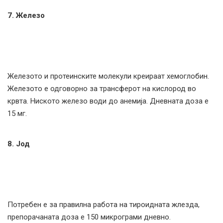
7. Железо
Железото и протеинските молекули креираат хемоглобин.
Железото е одговорно за трансферот на кислород во
крвта. Ниското железо води до анемија. Дневната доза е
15 мг.
8. Јод
Потребен е за правилна работа на тироидната жлезда,
препорачаната доза е 150 микрограми дневно.