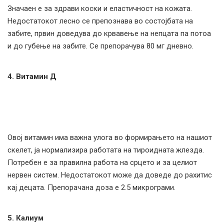
Значаен е за здрави коски и еластичност на кожата.
Недостатокот лесно се препознава во состојбата на
забите, првин доведува до крвавење на непцата па потоа
и до губење на забите. Се препорачува 80 мг дневно.
4. Витамин Д
Овој витамин има важна улога во формирањето на нашиот
скелет, ја нормализира работата на тироидната жлезда.
Потребен е за правилна работа на срцето и за целиот
нервен систем. Недостатокот може да доведе до рахитис
кај децата. Препорачана доза е 2.5 микрограми.
5. Калиум