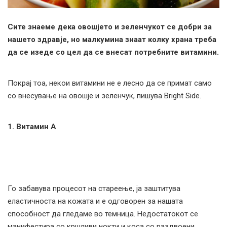
Сите знаеме дека овошјето и зеленчукот се добри за
нашето здравје, но малкумина знаат колку храна треба
да се изеде со цел да се внесат потребните витамини.
Покрај тоа, некои витамини не е лесно да се примат само
со внесување на овошје и зеленчук, пишува Bright Side.
1. Витамин А
Го забавува процесот на стареење, ја заштитува
еластичноста на кожата и е одговорен за нашата
способност да гледаме во темница. Недостатокот се
манифестира со кршливи нокти и коса со раздвоени