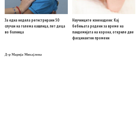
За една недела регистрирани 50
Научниците изненадени: Кај
случаи на голема кашлица, пет деца
бебињата родени за време на
во болница
пандемијата на корона, откриле две
фасцинантни промени
Д-р Марија Михајлова