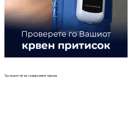
Заследете нѐ на социјалните мрежи