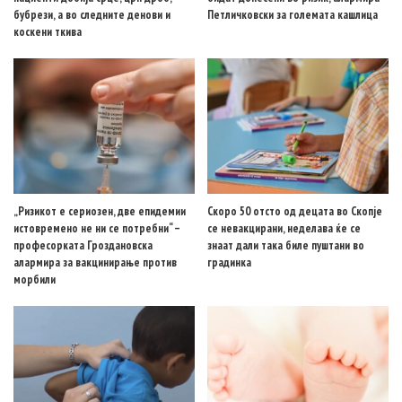
бубрези, а во следните денови и
Петличковски за големата кашлица
коскени ткива
„Ризикот е сериозен, две епидемии
Скоро 50 отсто од децата во Скопје
истовремено не ни се потребни“ –
се невакцирани, неделава ќе се
професорката Гроздановска
знаат дали така биле пуштани во
алармира за вакцинирање против
градинка
морбили