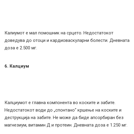
Калиумот е мал помошник на срцето. Недостатокот
доведува до отоци и кардиоваскуларни болести. Дневната
доза е 2.500 мг.
6. Калциум
Калциумот е главна компонента во коските и забите.
Недостатокот води до „спонтано“ кршење на коските и
деструкција на забите. Не може да биде апсорбиран без
магнезиум, витамин Д и протеин. Дневната доза е 1.250 мг.