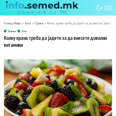
Семед Инфо
>
Блог
>
Грижа
>
Колку храна треба да јадете за да внесете доволно витамини
Грижа
Топ
Колку храна треба да јадете за да внесете доволно
витамини