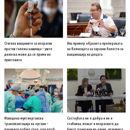
Стигнаа вакцините за возрасни
Низ пример објаснета препораката
против голема кашлица – уште
на Комисијата за заразни болести за
денеска може да се прими во
вакцинација на децата
пунктовите
Изведена мултиорганска
Состојбата не е добра и не е
трансплантација на органи –
стабилна, можат и возрасните да
пациенти добија срце, црн дроб,
бидат донесени во ризик, алармира