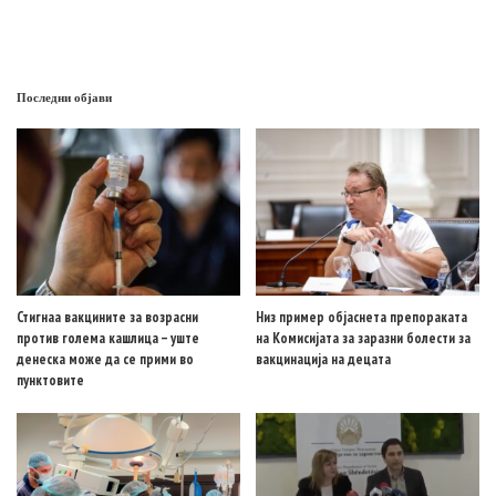
Последни објави
Стигнаа вакцините за возрасни
Низ пример објаснета препораката
против голема кашлица – уште
на Комисијата за заразни болести за
денеска може да се прими во
вакцинација на децата
пунктовите