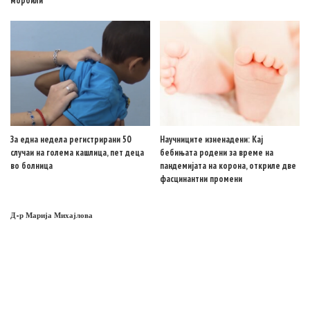
морбили
За една недела регистрирани 50
Научниците изненадени: Кај
случаи на голема кашлица, пет деца
бебињата родени за време на
во болница
пандемијата на корона, откриле две
фасцинантни промени
Д-р Марија Михајлова