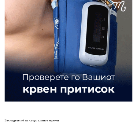
Заследете нѐ на социјалните мрежи