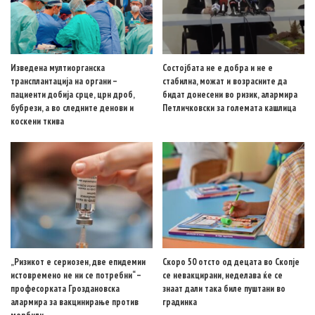
Изведена мултиорганска
Состојбата не е добра и не е
трансплантација на органи –
стабилна, можат и возрасните да
пациенти добија срце, црн дроб,
бидат донесени во ризик, алармира
бубрези, а во следните денови и
Петличковски за големата кашлица
коскени ткива
„Ризикот е сериозен, две епидемии
Скоро 50 отсто од децата во Скопје
истовремено не ни се потребни“ –
се невакцирани, неделава ќе се
професорката Гроздановска
знаат дали така биле пуштани во
алармира за вакцинирање против
градинка