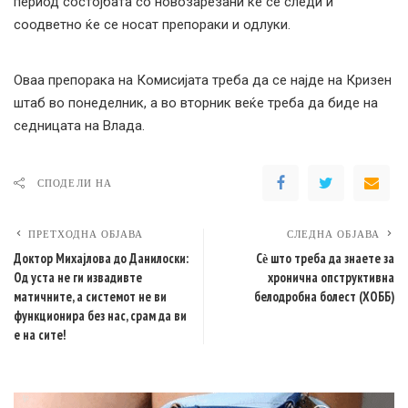
период состојбата со новозарезани ќе се следи и
соодветно ќе се носат препораки и одлуки.
Оваа препорака на Комисијата треба да се најде на Кризен
штаб во понеделник, а во вторник веќе треба да биде на
седницата на Влада.
СПОДЕЛИ НА
ПРЕТХОДНА ОБЈАВА
СЛЕДНА ОБЈАВА
Доктор Михајлова до Данилоски:
Сѐ што треба да знаете за
Од уста не ги извадивте
хронична опструктивна
матичните, а системот не ви
белодробна болест (ХОББ)
функционира без нас, срам да ви
е на сите!