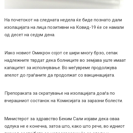
На почетокот на следната недела ќе биде познато дали
изолацијата на лица позитивни на Ковид-19 ќе се намали
од десет на седум дена.
Иако новиот Омикрон сојот се шири многу брзо, сепак
надлежните тврдат дека болниците во земјава уште имаат
капацитет за исполнување. Во меѓувреме продолжува
апелот до граѓаните да продолжат со вакцинацијата.
Препораката за скратување на изолацијата доаѓа по
вчерашниот состанок на Комисијата за заразни болести.
Министерот за здравство Беким Сали изјави дека оваа
одлука не е конечна, затоа што, како што рече, во идниот