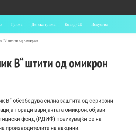
о
Грижа
Детска грижа
Ковид-19
Искуства
ник В“ штити од омикрон
ник В“ штити од омикрон
ик В“ обезбедува силна заштита од сериозни
ција поради варијантата омикрон, објави
тициски фонд (РДИФ) повикувајќи се на
на производителите на вакцини.