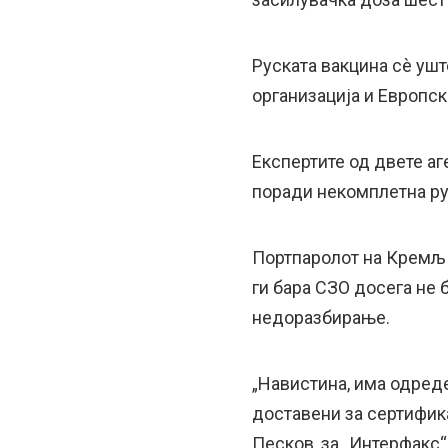
Руската вакцина сè ушт
организација и Европск
Експертите од двете аг
поради некомплетна ру
Портпаролот на Кремљ 
ги бара СЗО досега не
недоразбирање.
„Навистина, има одред
доставени за сертифика
Песков, за „Интерфакс“