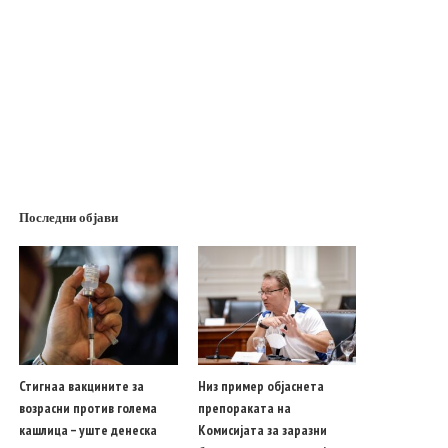
Последни објави
Стигнаа вакцините за
Низ пример објаснета
возрасни против голема
препораката на
кашлица – уште денеска
Комисијата за заразни