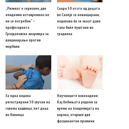
„Ризикот е сериозен, две
Скоро 50 отсто од децата
епидемии истовремено не
во Скопје се невакцирани,
ни се потребни“ –
неделава ќе се знаат дали
професорката
така биле пуштани во
Гроздановска алармира за
градинка
вакцинирање против
морбили
За една недела
Научниците изненадени:
регистрирани 50 случаи на
Кај бебињата родени за
голема кашлица, пет деца
време на пандемијата на
во болница
корона, откриле две
фасцинантни промени