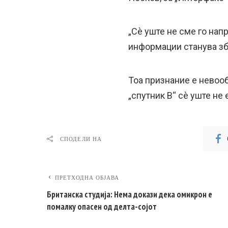
„Сè уште не сме го нап
информации станува збо
Тоа признание е невоо
„спутник В“ сè уште не
СПОДЕЛИ НА
ПРЕТХОДНА ОБЈАВА
Британска студија: Нема докази дека омикрон е
помалку опасен од делта-сојот