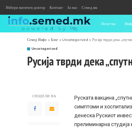
Избери матичен доктор
Контакт
За нас
Семед.мк
Почетна
Инф
Семед Инфо
>
Блог
>
Uncategorized
>
Русија тврди дека „спут
Uncategorized
Русија тврди дека „спут
СПОДЕЛИ НА
Руската вакцина „спутн
симптоми и хоспитализа
денеска Рускиот инвес
прелиминарна студија 