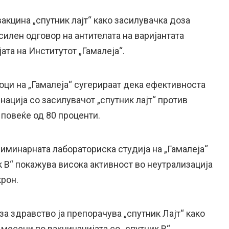
вакцина „спутник лајт“ како засилувачка доза
силен одговор на антителата на варијантата
ата на Институтот „Гамалеја“.
ци на „Гамалеја“ сугерираат дека ефективноста
инација со засилувачот „спутник лајт“ против
повеќе од 80 проценти.
иминарната лабораториска студија на „Гамалеја“
 В“ покажува висока активност во неутрализација
крон.
а здравство ја препорачува „спутник Лајт“ како
месеци по вакцинацијата со „спутник В“.