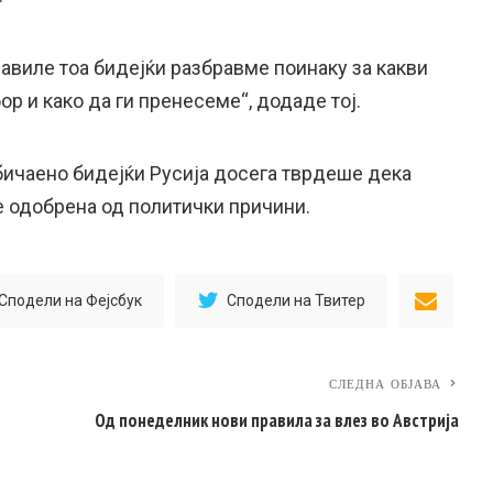
равиле тоа бидејќи разбравме поинаку за какви
р и како да ги пренесеме“, додаде тој.
бичаено бидејќи Русија досега тврдеше дека
 е одобрена од политички причини.
Сподели на Фејсбук
Сподели на Твитер
СЛЕДНА ОБЈАВА
Од понеделник нови правила за влез во Австрија