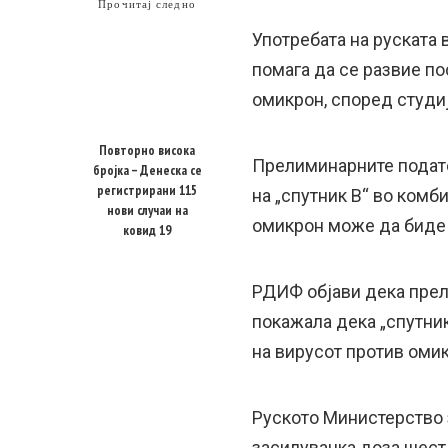
Прочитај следно
Употребата на руската 
помага да се развие по
омикрон, според студиј
Повторно висока
Прелиминарните подато
бројка – Денеска се
регистрирани 115
на „спутник В“ во комб
нови случаи на
омикрон може да биде 
ковид 19
РДИФ објави дека прел
покажала дека „спутник
на вирусот против оми
Руското Министерство з
засилувачка доза шест 