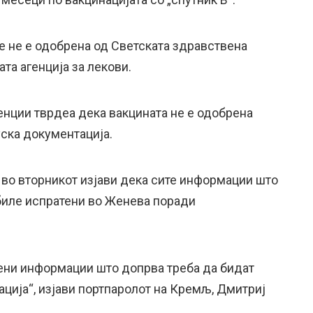
е не е одобрена од Светската здравствена
ата агенција за лекови.
енции тврдеа дека вакцината не е одобрена
ска документација.
во вторникот изјави дека сите информации што
 биле испратени во Женева поради
ени информации што допрва треба да бидат
ција“, изјави портпаролот на Кремљ, Дмитриј
.