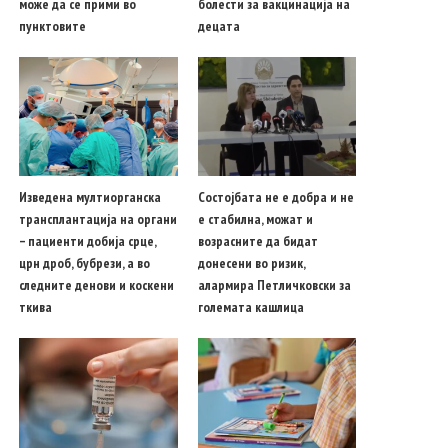
може да се прими во
болести за вакцинација на
пунктовите
децата
Изведена мултиорганска
Состојбата не е добра и не
трансплантација на органи
е стабилна, можат и
– пациенти добија срце,
возрасните да бидат
црн дроб, бубрези, а во
донесени во ризик,
следните денови и коскени
алармира Петличковски за
ткива
големата кашлица