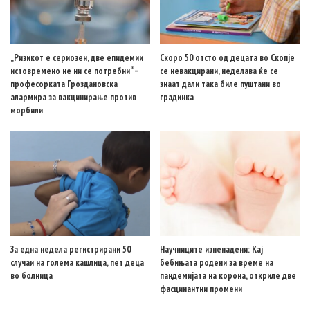
„Ризикот е сериозен, две епидемии
Скоро 50 отсто од децата во Скопје
истовремено не ни се потребни“ –
се невакцирани, неделава ќе се
професорката Гроздановска
знаат дали така биле пуштани во
алармира за вакцинирање против
градинка
морбили
За една недела регистрирани 50
Научниците изненадени: Кај
случаи на голема кашлица, пет деца
бебињата родени за време на
во болница
пандемијата на корона, откриле две
фасцинантни промени