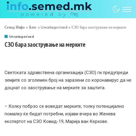
Семед Инфо
>
Блог
>
Uncategorized
>
СЗО бара заострување на мерките
Uncategorized
СЗО бара заострување на мерките
Светската здравствена организација (СЗО) ги предупреди
земјите со зголемен број на заразени со коронавирус да не
доцнат со заострување на мерките за заштита.
– Колку побрзо се воведат мерките, толку потенцијално
помалку ќе бидат потребни, изјави вчера во Женева
експертот на СЗО Ковид-19, Марија ван Керхове.