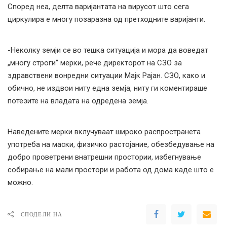
Според неа, делта варијантата на вирусот што сега
циркулира е многу позаразна од претходните варијанти.
-Неколку земји се во тешка ситуација и мора да воведат
„многу строги“ мерки, рече директорот на СЗО за
здравствени вонредни ситуации Мајк Рајан. СЗО, како и
обично, не издвои ниту една земја, ниту ги коментираше
потезите на владата на одредена земја.
Наведените мерки вклучуваат широко распространета
употреба на маски, физичко растојание, обезбедување на
добро проветрени внатрешни простории, избегнување
собирање на мали простори и работа од дома каде што е
можно.
СПОДЕЛИ НА