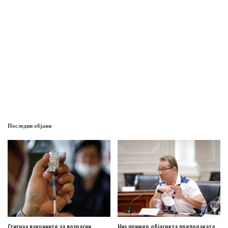
Последни објави
Стигнаа вакцините за возрасни
Низ пример објаснета препораката