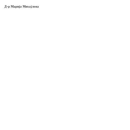
Д-р Марија Михајлова