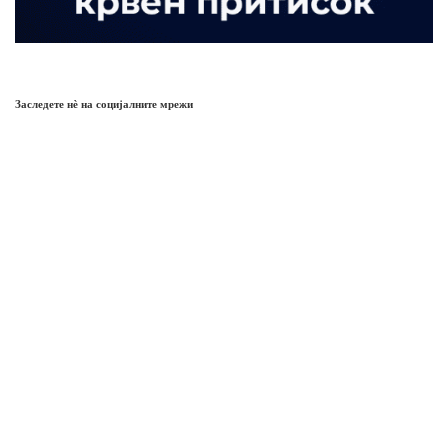
Заследете нѐ на социјалните мрежи