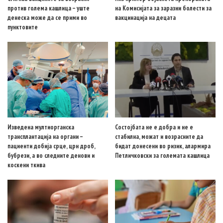
против голема кашлица – уште
на Комисијата за заразни болести за
денеска може да се прими во
вакцинација на децата
пунктовите
Изведена мултиорганска
Состојбата не е добра и не е
трансплантација на органи –
стабилна, можат и возрасните да
пациенти добија срце, црн дроб,
бидат донесени во ризик, алармира
бубрези, а во следните денови и
Петличковски за големата кашлица
коскени ткива