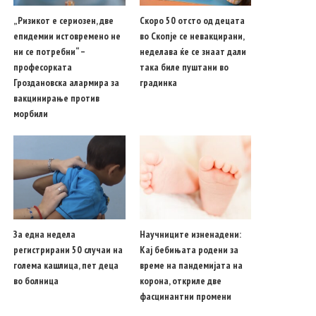
„Ризикот е сериозен, две
Скоро 50 отсто од децата
епидемии истовремено не
во Скопје се невакцирани,
ни се потребни“ –
неделава ќе се знаат дали
професорката
така биле пуштани во
Гроздановска алармира за
градинка
вакцинирање против
морбили
За една недела
Научниците изненадени:
регистрирани 50 случаи на
Кај бебињата родени за
голема кашлица, пет деца
време на пандемијата на
во болница
корона, откриле две
фасцинантни промени