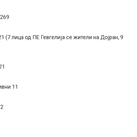
 269
 21 (7 лица од ПЕ Гевгелија се жители на Дојран, 9
21
ивни 11
12