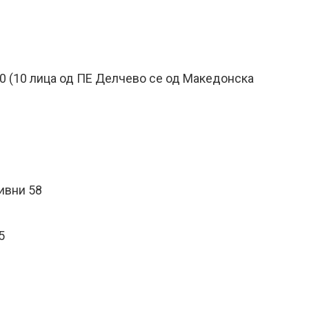
40 (10 лица од ПЕ Делчево се од Македонска
тивни 58
5