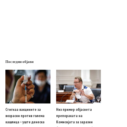
Последни објави
Стигнаа вакцините за
Низ пример објаснета
возрасни против голема
препораката на
кашлица – уште денеска
Комисијата за заразни