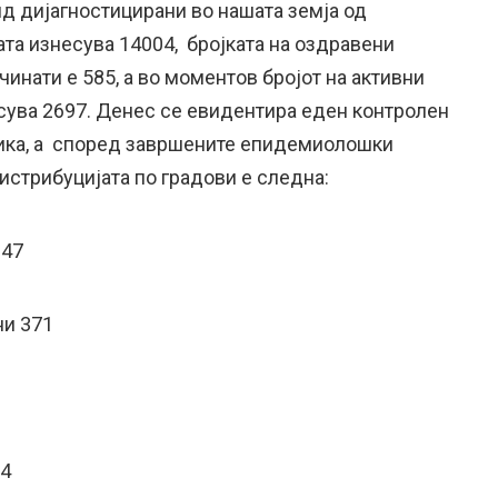
ид дијагностицирани во нашата земја од
та изнесува 14004, бројката на оздравени
чинати е 585, а во моментов бројот на активни
есува 2697. Денес се евидентира еден контролен
ика, а според завршените епидемиолошки
истрибуцијата по градови е следна:
847
ни 371
14