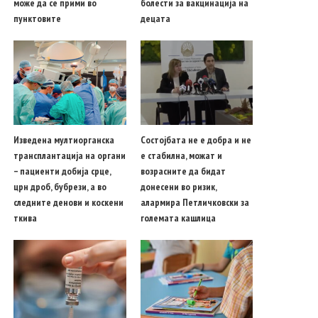
може да се прими во
болести за вакцинација на
пунктовите
децата
Изведена мултиорганска
Состојбата не е добра и не
трансплантација на органи
е стабилна, можат и
– пациенти добија срце,
возрасните да бидат
црн дроб, бубрези, а во
донесени во ризик,
следните денови и коскени
алармира Петличковски за
ткива
големата кашлица