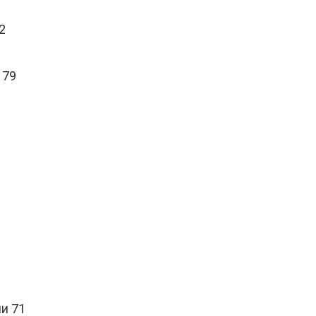
2
179
1
ни 71