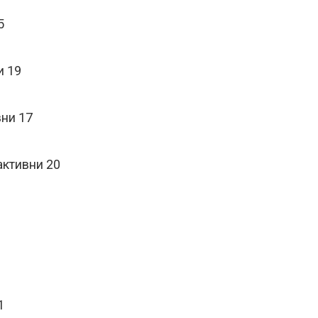
5
и 19
вни 17
активни 20
1