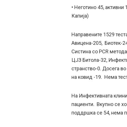
• Неготино 45, активни
Капија)
Направените 1529 теста
Авицена-205, Биотек-24
Систина со PCR метода 
ЦЈЗ Битола-32, Инфекти
странство-0. Досега во
на ковид -19. Нема тес
На Инфективната клини
пациенти. Вкупно се х
поддршка се 54, нема п