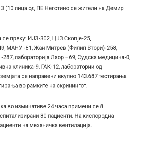
 13 (10 лица од ПЕ Неготино се жители на Демир
 се преку: ИЈЗ-302, ЦЈЗ Скопје-25,
9, МАНУ -81, Жан Митрев (Филип Втори)-258,
-287, лабораторија Лаор –69, Судска медицина-0,
вна клиника-9, ГАК-12, лаборатории од
 земјата се направени вкупно 143.687 тестирања
тирања во рамките на скринингот.
ка во изминативе 24 часа примени се 8
оспитализирани 80 пациенти. На кислородна
ациенти на механичка вентилација.