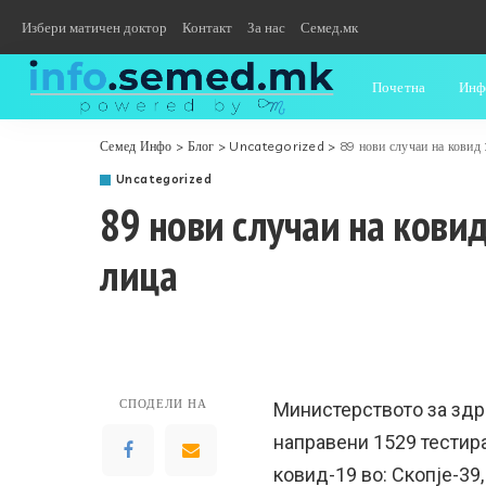
Избери матичен доктор
Контакт
За нас
Семед.мк
Почетна
Инф
Семед Инфо
>
Блог
>
Uncategorized
>
89 нови случаи на ковид 
Uncategorized
89 нови случаи на ковид
лица
СПОДЕЛИ НА
Министерството за здр
направени 1529 тестира
ковид-19 во: Скопје-39