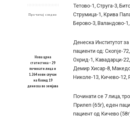
Тетово-1, Струга-3, Бит
Струмица-1, Крива Пала
Прочитај следно
Берово-3, Валандово-1,
Денеска Институтот за
пациенти од: Скопје-72,
Нова црна
Охрид-1, Кавадарци-22,
статистика – 29
Демир Хисар-8, Македо
починати лица и
1.264 нови случаи
Николе-13, Кичево-12, 
на Ковид 19
денеска во земјава
Починати се 7 лица, трој
Прилеп (65г), еден паци
пациент од Кичево (58г