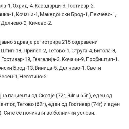
ола-1, Охрид-4, Кавадарци-3, Гостивар-2,
нка-1, Кочани-1, Македонски Брод-1, Пехчево-1,
 Делчево-2, Кичево-2.
 јавно здравје регистрира 215 оздравени
 Штип-18, Прилеп-2, Тетово-1, Струга-4, Битола-8,
 Гостивар-19, Гевгелија-3, Кочани-9, Пробиштип-1,
нски Брод-13, Виница-5, Делчево-1, Свети
Ресен-1, Неготино-2.
ца пациенти од Скопје (72г, 84г и 65г ), еден од
ент од Тетово (62г), еден од Гостивар (74г) и еден
). Сите се починати во болнички услови.