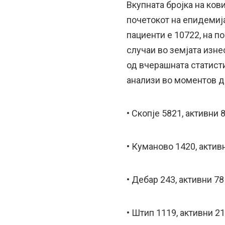
Вкупната бројка на ков
почетокот на епидемија
пациенти е 10722, на по
случаи во земјата изн
од вчерашната статист
анализи во моментов д
• Скопје 5821, активни 
• Куманово 1420, актив
• Дебар 243, активни 78
• Штип 1119, активни 2