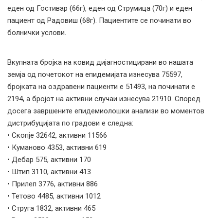
еден од Гостивар (66г), еден од Струмица (70г) и еден
пациент од Радовиш (68г). Пациентите се починати во
болнички услови.
Вкупната бројка на ковид дијагностицирани во нашата
земја од почетокот на епидемијата изнесува 75597,
бројката на оздравени пациенти е 51493, на починати е
2194, а бројот на активни случаи изнесува 21910. Според
досега завршените епидемиолошки анализи во моментов
дистрибуцијата по градови е следна:
• Скопје 32642, активни 11566
• Куманово 4353, активни 619
• Дебар 575, активни 170
• Штип 3110, активни 413
• Прилеп 3776, активни 886
• Тетово 4485, активни 1012
• Струга 1832, активни 465