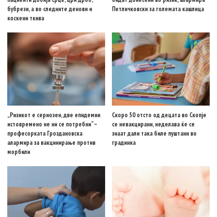
бубрези, а во следните денови и
Петличковски за големата кашлица
коскени ткива
„Ризикот е сериозен, две епидемии
Скоро 50 отсто од децата во Скопје
истовремено не ни се потребни“ –
се невакцирани, неделава ќе се
професорката Гроздановска
знаат дали така биле пуштани во
алармира за вакцинирање против
градинка
морбили