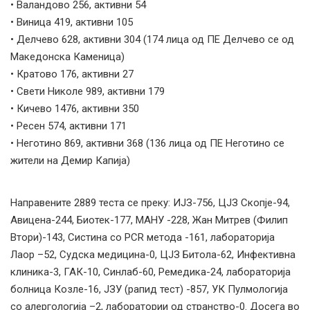
• Валандово 256, активни 54
• Виница 419, активни 105
• Делчево 628, активни 304 (174 лица од ПЕ Делчево се од
Македонска Каменица)
• Кратово 176, активни 27
• Свети Николе 989, активни 179
• Кичево 1476, активни 350
• Ресен 574, активни 171
• Неготино 869, активни 368 (136 лица од ПЕ Неготино се
жители на Демир Капија)
Направените 2889 теста се преку: ИЈЗ-756, ЦЈЗ Скопје-94,
Авицена-244, Биотек-177, МАНУ -228, Жан Митрев (Филип
Втори)-143, Систина со PCR метода -161, лабораторија
Лаор –52, Судска медицина-0, ЦЈЗ Битола-62, Инфективна
клиника-3, ГАК-10, Синлаб-60, Ремедика-24, лабораторија
болница Козле-16, ЈЗУ (рапид тест) -857, УК Пулмологија
со алергологија –2, лаборатории од странство-0. Досега во