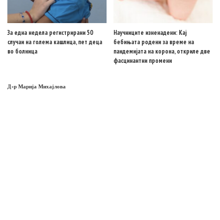
За една недела регистрирани 50
Научниците изненадени: Кај
случаи на голема кашлица, пет деца
бебињата родени за време на
во болница
пандемијата на корона, откриле две
фасцинантни промени
Д-р Марија Михајлова