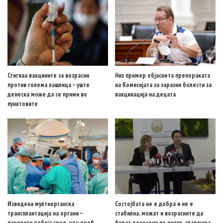
Стигнаа вакцините за возрасни
Низ пример објаснета препораката
против голема кашлица – уште
на Комисијата за заразни болести за
денеска може да се прими во
вакцинација на децата
пунктовите
Изведена мултиорганска
Состојбата не е добра и не е
трансплантација на органи –
стабилна, можат и возрасните да
пациенти добија срце, црн дроб,
бидат донесени во ризик, алармира