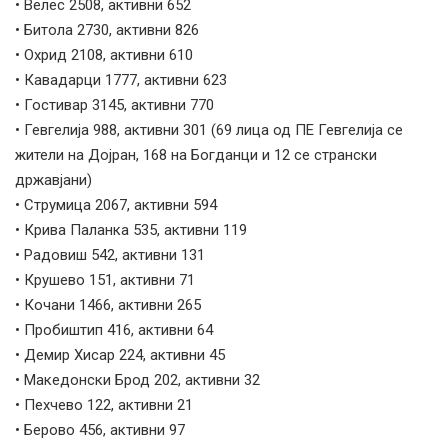
• Велес 2508, активни 652
• Битола 2730, активни 826
• Охрид 2108, активни 610
• Кавадарци 1777, активни 623
• Гостивар 3145, активни 770
• Гевгелија 988, активни 301 (69 лица од ПЕ Гевгелија се
жители на Дојран, 168 на Богданци и 12 се странски
државјани)
• Струмица 2067, активни 594
• Крива Паланка 535, активни 119
• Радовиш 542, активни 131
• Крушево 151, активни 71
• Кочани 1466, активни 265
• Пробиштип 416, активни 64
• Демир Хисар 224, активни 45
• Македонски Брод 202, активни 32
• Пехчево 122, активни 21
• Берово 456, активни 97