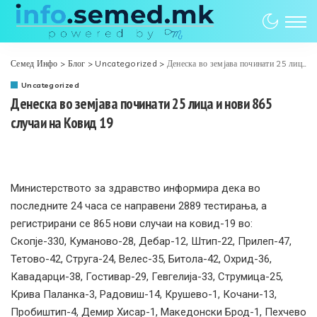
Семед Инфо
>
Блог
>
Uncategorized
>
Денеска во земјава починати 25 лица и нови 865 случаи на Ковид 19
Uncategorized
Денеска во земјава починати 25 лица и нови 865
случаи на Ковид 19
Министерството за здравство информира дека во
последните 24 часа се направени 2889 тестирања, а
регистрирани се 865 нови случаи на ковид-19 во:
Скопје-330, Куманово-28, Дебар-12, Штип-22, Прилеп-47,
Тетово-42, Струга-24, Велес-35, Битола-42, Охрид-36,
Кавадарци-38, Гостивар-29, Гевгелија-33, Струмица-25,
Крива Паланка-3, Радовиш-14, Крушево-1, Кочани-13,
Пробиштип-4, Демир Хисар-1, Македонски Брод-1, Пехчево