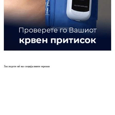
Заследете нѐ на социјалните мрежи