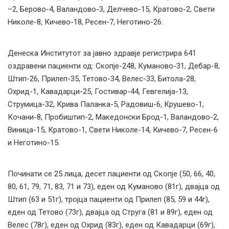
–2, Берово-4, Валандово-3, Делчево-15, Кратово-2, Свети
Николе-8, Кичево-18, Ресен-7, Неготино-26.
Денеска Институтот за јавно здравје регистрира 641
оздравени пациенти од: Скопје-248, Куманово-31, Дебар-8,
Штип-26, Прилеп-35, Тетово-34, Велес-33, Битола-28,
Охрид-1, Кавадарци-25, Гостивар-44, Гевгелија-13,
Струмица-32, Крива Паланка-5, Радовиш-6, Крушево-1,
Кочани-8, Пробиштип-2, Македонски Брод-1, Валандово-2,
Виница-15, Кратово-1, Свети Николе-14, Кичево-7, Ресен-6
и Неготино-15.
Починати се 25 лица, десет пациенти од Скопје (50, 66, 40,
80, 61, 79, 71, 83, 71 и 73), еден од Куманово (81г), двајца од
Штип (63 и 51г), тројца пациенти од Прилеп (85, 59 и 44г),
еден од Тетово (73г), двајца од Струга (81 и 89г), еден од
Велес (78г), еден од Охрид (83г), еден од Кавадарци (69г),