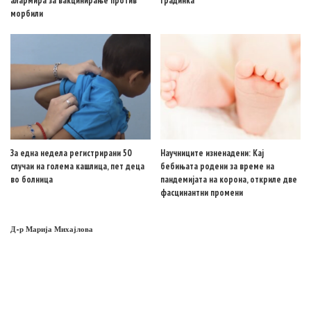
алармира за вакцинирање против
градинка
морбили
За една недела регистрирани 50
Научниците изненадени: Кај
случаи на голема кашлица, пет деца
бебињата родени за време на
во болница
пандемијата на корона, откриле две
фасцинантни промени
Д-р Марија Михајлова