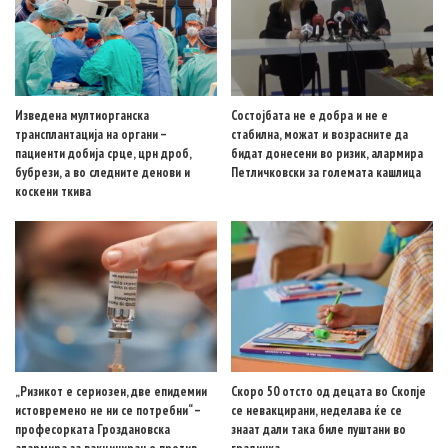
Изведена мултиорганска
Состојбата не е добра и не е
трансплантација на органи –
стабилна, можат и возрасните да
пациенти добија срце, црн дроб,
бидат донесени во ризик, алармира
бубрези, а во следните денови и
Петличковски за големата кашлица
коскени ткива
„Ризикот е сериозен, две епидемии
Скоро 50 отсто од децата во Скопје
истовремено не ни се потребни“ –
се невакцирани, неделава ќе се
професорката Гроздановска
знаат дали така биле пуштани во