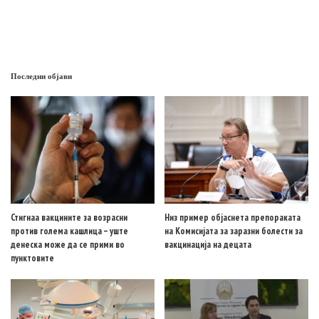
Последни објави
Стигнаа вакцините за возрасни
Низ пример објаснета препораката
против голема кашлица – уште
на Комисијата за заразни болести за
денеска може да се прими во
вакцинација на децата
пунктовите