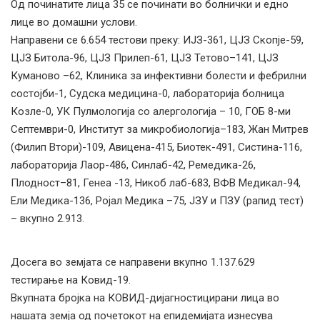
Од починатите лица 35 се починати во болнички и едно
лице во домашни услови.
Направени се 6.654 тестови преку: ИЈЗ-361, ЦЈЗ Скопје-59,
ЦЈЗ Битола-96, ЦЈЗ Прилеп-61, ЦЈЗ Тетово–141, ЦЈЗ
Куманово –62, Клиника за инфективни болести и фебрилни
состојби-1, Судска медицина-0, лабораторија болница
Козле-0, УК Пулмологија со алергологија – 10, ГОБ 8-ми
Септември-0, Институт за микробиологија–183, Жан Митрев
(Филип Втори)-109, Авицена-415, Биотек-491, Систина-116,
лабораторија Лаор-486, Синлаб-42, Ремедика-26,
Плодност–81, Генеа -13, Никоб лаб-683, ВФВ Медикал-94,
Ели Медика-136, Ројал Медика –75, ЈЗУ и ПЗУ (рапид тест)
– вкупно 2.913.
Досега во земјата се направени вкупно 1.137.629
тестирање на Ковид-19.
Вкупната бројка на КОВИД-дијагностицирани лица во
нашата земја од почетокот на епидемијата изнесува