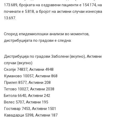
173.689, бројката на оздравени пациенти е 154.174, на
починати е 5.818, а бројот на активни случаи изнесува
13.697.
Според епидемиолошки анализи во моментов,
дистрибуцијата по градови е следна:
Дистрибуција по градови Заболени (вкупно), Активни
случаи (вкупно)
Скопје 74837, Активни 4948
Куманово 10057, Активни 868
Прилеп 8577, Активни 208
Тетово 10027, Активни 2038
Битола 6640, Активни 242
Велес 5707, Активни 195
Гостивар 7453, Активни 1501
Кавадарци 5398, Активни 187