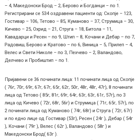
– 4, Македонски Брод – 2, Берово и Богданци – по 1.
Регистрирани сe 534 оздравени пациенти од: Скопје – 123,
Гостивар – 106, Тетово – 85, Куманово – 37, Струмица – 30,
Кичево – 25, Охрид – 21, Струга – 18, Битола – 11,
Кавадарци и Ресен – по 9, Штип – 8, Кочани и Дебар – по 7,
Радовиш, Берово и Кратово – по 6, Виница – 5, Прилеп – 4,
Велес и Свети Николе – по 3, Пехчево – 2, Валандово,
Делчево и Пробиштип – по 1.
Пријавени се 36 починати лица: 11 починати лица од Скопје
( 76г, 70г, 69г, 67г, 67г, 65г, 62г, 50г, 48г, 48г, 47г), 8 починати
лица од Тетово ( 85г, 81г, 69г, 64г, 63г, 63г, 61г, 57г), по 3
лица од Кичево ( 72г, 68г, 56г) и Струмица ( 71г, 65г, 57г), по
2 починати лица од Куманово ( 74г, 68г) и Струга ( 72г, 67г)
и по едно лице од Гостивар (53г), Ресен ( 24г ), Дебар ( 54г
), Кочани ( 79г ), Велес ( 62г ), Валандово ( 58г ) и
Македонски Брод( 63г ).