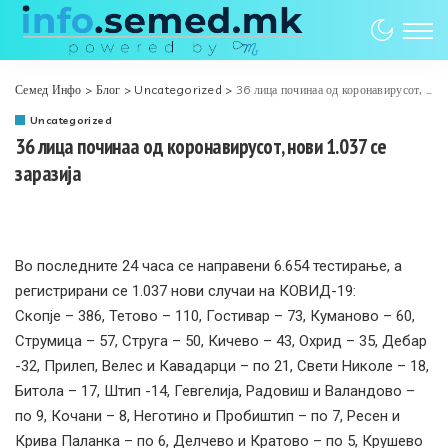
Семед Инфо
>
Блог
>
Uncategorized
>
36 лица починаа од коронавирусот, нови 1.037 се заразија
Uncategorized
36 лица починаа од коронавирусот, нови 1.037 се
заразија
Во последните 24 часа се направени 6.654 тестирањe, а
регистрирани се 1.037 нови случаи на КОВИД-19:
Скопје – 386, Тетово – 110, Гостивар – 73, Куманово – 60,
Струмица – 57, Струга – 50, Кичево – 43, Охрид – 35, Дебар
-32, Прилеп, Велес и Кавадарци – по 21, Свети Николе – 18,
Битола – 17, Штип -14, Гевгелија, Радовиш и Валандово –
по 9, Кочани – 8, Неготино и Пробиштип – по 7, Ресен и
Крива Паланка – по 6, Делчево и Кратово – по 5, Крушево