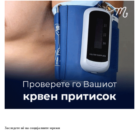
Заследете нѐ на социјалните мрежи