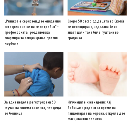
„Ризикот е сериозен, две епидемии
Скоро 50 отсто од децата во Скопје
истовремено не ни се потребни“ –
се невакцирани, неделава ќе се
професорката Гроздановска
знаат дали така биле пуштани во
алармира за вакцинирање против
градинка
морбили
За една недела регистрирани 50
Научниците изненадени: Кај
случаи на голема кашлица, пет деца
бебињата родени за време на
во болница
пандемијата на корона, откриле две
фасцинантни промени