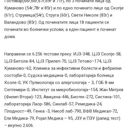
Гостивар(66г,66г,67г,69г и 71г), по 3 починати лица од
Куманово (54г,78г и 85г) и по едно починато лице од Скопје
(61г), Струмица(54г), Струга (60г), Свети Николе (83г) и
Валандово (85г). Од починатите лица 18 пациенти се
починати во болнички услови, а еден пациент е починат
дома.
Направени се 6.256 тестови преку: ИЈЗ-348, ЦЈЗ Скопје-58,
ЦЈЗ Битола-84, ЦЈЗ Прилеп-70, ЦЈЗ Тетово–174, ЦЈЗ
Куманово–62, Клиника за инфективни болести и фебрилни
состојби-0, Судска медицина-0, лабораторија болница
Козле-0, УК Пулмологија со алергологија – 3, ГОБ 8-ми
Септември-0, Институт за микробиологија–154, Жан Митрев
(Филип Втори)-123, Авицена-446, Биотек-272, Систина-101,
лабораторија Лаор-586, Синлаб-57, Ремедика-24,
Плодност–49, Генеа -3, Никоб лаб-790, ВФВ Медикал-72,
Ели Медика-79, Ројал Медика – 95, ЈЗУ и ПЗУ (рапид тест)
– вкупно 2.606.