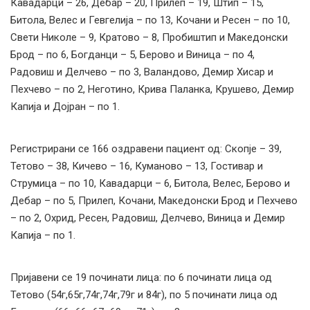
Кавадарци – 26, Дебар – 20, Прилеп – 19, Штип – 15,
Битола, Велес и Гевгелија – по 13, Кочани и Ресен – по 10,
Свети Николе – 9, Кратово – 8, Пробиштип и Македонски
Брод – по 6, Богданци – 5, Берово и Виница – по 4,
Радовиш и Делчево – по 3, Валандово, Демир Хисар и
Пехчево – по 2, Неготино, Крива Паланка, Крушево, Демир
Капија и Дојран – по 1.
Регистрирани сe 166 оздравени пациент од: Скопје – 39,
Тетово – 38, Кичево – 16, Куманово – 13, Гостивар и
Струмица – по 10, Кавадарци – 6, Битола, Велес, Берово и
Дебар – по 5, Прилеп, Кочани, Македонски Брод и Пехчево
– по 2, Охрид, Ресен, Радовиш, Делчево, Виница и Демир
Капија – по 1.
Пријавени се 19 починати лица: по 6 починати лица од
Тетово (54г,65г,74г,74г,79г и 84г), по 5 починати лица од