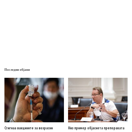
Последни објави
Стигнаа вакцините за возрасни
Низ пример објаснета препораката