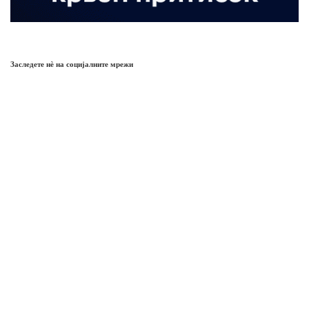
Заследете нѐ на социјалните мрежи