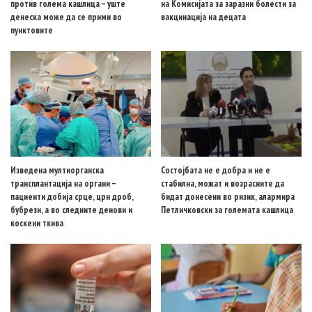
против голема кашлица – уште
на Комисијата за заразни болести за
денеска може да се прими во
вакцинација на децата
пунктовите
Изведена мултиорганска
Состојбата не е добра и не е
трансплантација на органи –
стабилна, можат и возрасните да
пациенти добија срце, црн дроб,
бидат донесени во ризик, алармира
бубрези, а во следните денови и
Петличковски за големата кашлица
коскени ткива