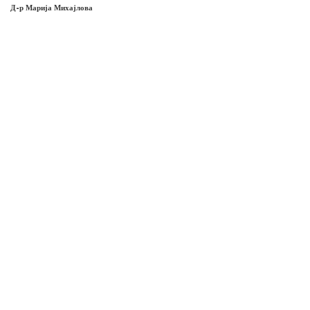
Д-р Марија Михајлова