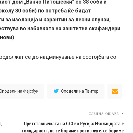
киот дом „Ванчо Питошески“ со 38 соби и
колу 30 соби) по потреба ќе бидат
и за изолација и карантин за лесни случаи,
ествува во набавката на заштитни скафандери
анови)
продолжат се до надминување на состојбата со
Сподели на Фејсбук
Сподели на Твитер
СЛЕДНА ОБЈАВА
д
Претставничката на СЗО во Русија: Изолацијата е
солидарност, не се бориме против луѓе, се бориме