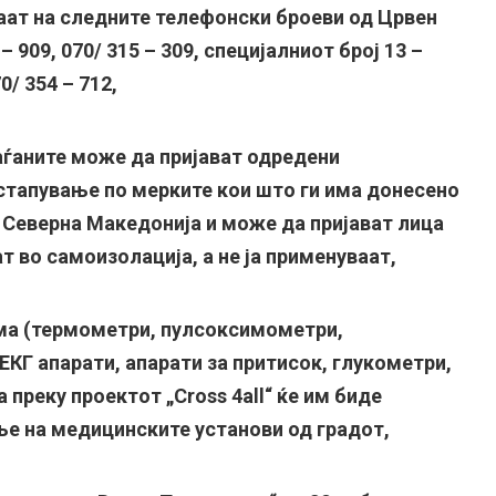
аат на следните телефонски броеви од Црвен
– 909, 070/ 315 – 309, специјалниот број 13 –
0/ 354 – 712,
аѓаните може да пријават одредени
стапување по мерките кои што ги има донесено
 Северна Македонија и може да пријават лица
т во самоизолација, а не ја применуваат,
ма (термометри, пулсоксимометри,
КГ апарати, апарати за притисок, глукометри,
 преку проектот „Cross 4all“ ќе им биде
ње на медицинските установи од градот,