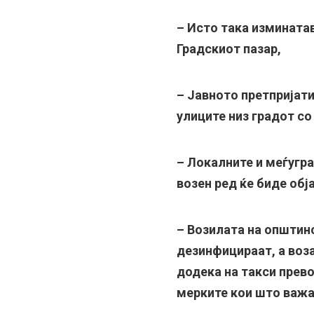
– Исто така изминатав
Градскиот пазар,
– Јавното претпријат
улиците низ градот со
– Локалните и меѓугр
возен ред ќе биде обј
– Возилата на општин
дезинфицираат, а воз
додека на такси прев
мерките кои што важа