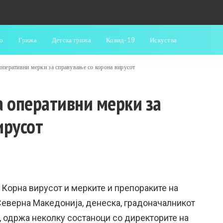
о
Грижа
Детска грижа
Ковид-19
Искуства
перативни мерки за справување со корона вирусот
 оперативни мерки за
ирусот
 Корна вирусот и мерките и препораките на
Северна Македонија, денеска, градоначалникот
, одржа неколку состаноци со директорите на