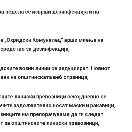
а недела се изврши дезинфекција и на
ие „Охридски Комуналец“ врши миење на
 средство за дезинфекција,
адските возни линии се редуциират. Новиот
авен на општинската веб страница,
ските линиски превозници секојдневно се
ачите задолжително носат маски и ракавици,
озниците им препорачуваме да ги следат
т за општинските линиски превозници,