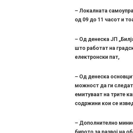
– Локалната самоупра
од 09 до 11 часот и т
– Од денеска ЈП „Билј
што работат на градск
електронски пат,
– Од денеска основци
можност да ги следат
емитуваат на трите к
содржини кои се изве
– Дополнително минис
бирото за развој на о