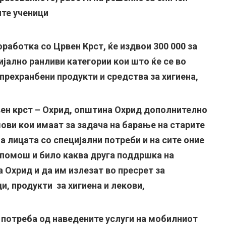
ите ученици
работка со Црвен Крст, ќе издвои 300 000 за
јално ранливи категории кои што ќе се во
 прехранбени продукти и средства за хигиена,
вен крст – Охрид, општина Охрид дополнително
ви кои имаат за задача на барање на старите
а лицата со специјални потреби и на сите оние
 помош и било каква друга поддршка на
 Охрид и да им излезат во пресрет за
, продукти за хигиена и лекови,
 потреба од наведените услуги на мобилниот