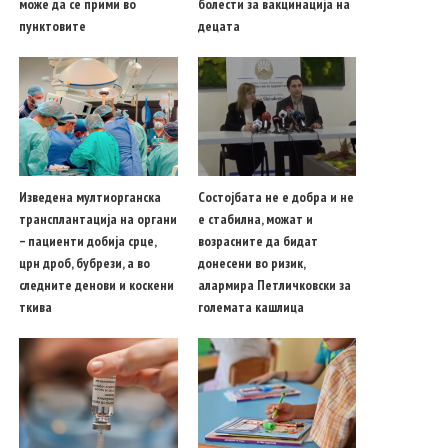
може да се прими во
болести за вакцинација на
пунктовите
децата
Изведена мултиорганска
Состојбата не е добра и не
трансплантација на органи
е стабилна, можат и
– пациенти добија срце,
возрасните да бидат
црн дроб, бубрези, а во
донесени во ризик,
следните денови и коскени
алармира Петличковски за
ткива
големата кашлица