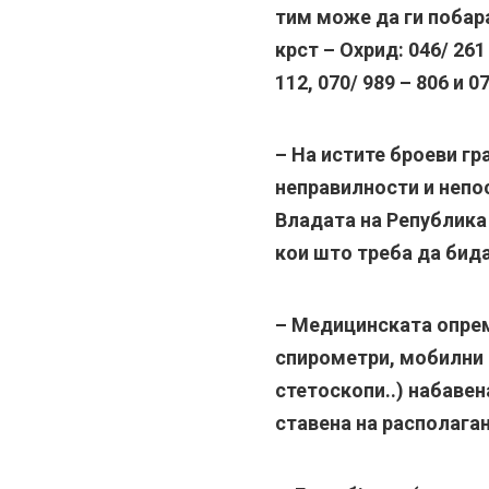
тим може да ги побар
крст – Охрид: 046/ 261 
112, 070/ 989 – 806 и 07
– На истите броеви гр
неправилности и непо
Владата на Република
кои што треба да бида
– Медицинската опре
спирометри, мобилни Е
стетоскопи..) набавена
ставена на располага