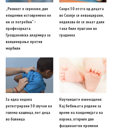
„Ризикот е сериозен, две
Скоро 50 отсто од децата
епидемии истовремено не
во Скопје се невакцирани,
ни се потребни“ –
неделава ќе се знаат дали
професорката
така биле пуштани во
Гроздановска алармира за
градинка
вакцинирање против
морбили
За една недела
Научниците изненадени:
регистрирани 50 случаи на
Кај бебињата родени за
голема кашлица, пет деца
време на пандемијата на
во болница
корона, откриле две
фасцинантни промени