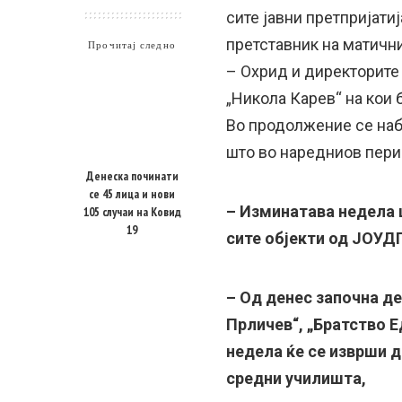
сите јавни претпријати
претставник на матични
Прочитај следно
– Охрид и директорите
„Никола Карев“ на кои
Во продолжение се наб
што во наредниов пери
Денеска починати
се 45 лица и нови
– Изминатава недела 
105 случаи на Ковид
19
сите објекти од ЈОУДГ
– Од денес започна д
Прличев“, „Братство Е
недела ќе се изврши 
средни училишта,