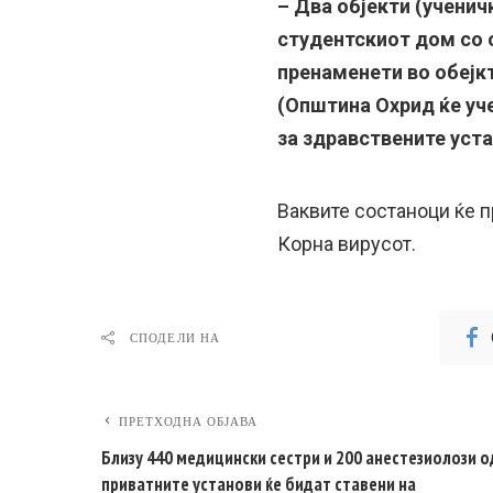
– Два објекти (ученич
студентскиот дом со о
пренаменети во обејкт
(Општина Охрид ќе уч
за здравствените уст
Ваквите состаноци ќе 
Корна вирусот.
СПОДЕЛИ НА
ПРЕТХОДНА ОБЈАВА
Близу 440 медицински сестри и 200 анестезиолози о
приватните установи ќе бидат ставени на