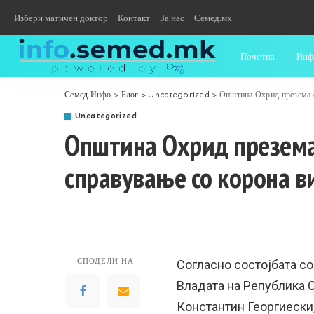
Избери матичен доктор
Контакт
За нас
Семед.мк
Почетна
Инф
Семед Инфо
>
Блог
>
Uncategorized
>
Општина Охрид презема о
Uncategorized
Општина Охрид презема
справување со корона в
СПОДЕЛИ НА
Согласно состојбата со
Владата на Република 
Константин Георгиески