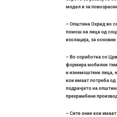
модел и за повозрасн
– Општина Охрид во со
помош на лица од соци
изолација, за основни
– Во соработка со Цр
формира мобилни тимо
и изнемоштени лица, н
кои имаат потреба од
подрачјето на општина
прехрамбени производи
– Сите оние кои имаат