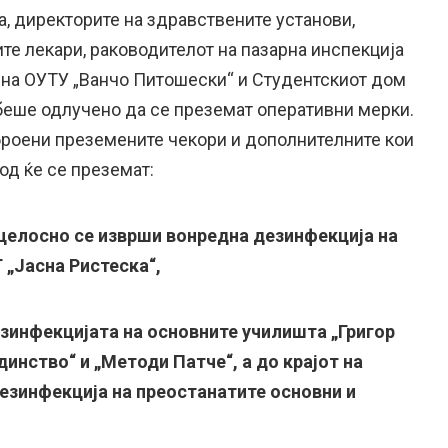
ја, директорите на здравствените установи,
те лекари, раководителот на пазарна инспекција
 на ОУТУ „Ванчо Питошески“ и Студентскиот дом
 беше одлучено да се преземат оперативни мерки.
роени преземените чекори и дополнителните кои
од ќе се преземат:
целосно се изврши вонредна дезинфекција на
 „Јасна Ристеска“,
езинфекцијата на основните училишта „Григор
динство“ и „Методи Патче“, а до крајот на
дезинфекција на преостанатите основни и