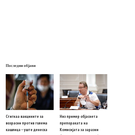
Последни објави
Стигнаа вакцините за
Низ пример објаснета
возрасни против голема
препораката на
кашлица – уште денеска
Комисијата за заразни