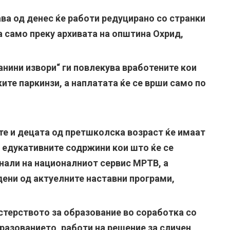
ва од денес ќе работи редуцирано со странки
оа само преку архивата на општина Охрид,
анини извори“ ги повлекува вработените кои
ите паркинзи, а наплатата ќе се врши само по
те и децата од претшколска возраст ќе имаат
 едукативните содржини кои што ќе се
анали на националниот сервис МРТВ, а
дени од актуелните наставни програми,
терството за образование во соработка со
бразованието, работи на решение за сличен