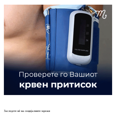
Заследете нѐ на социјалните мрежи