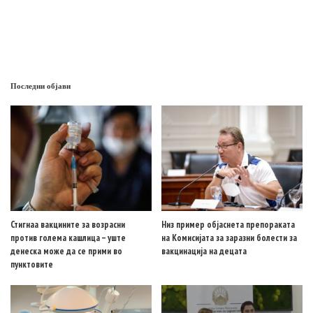
Последни објави
Стигнаа вакцините за возрасни
Низ пример објаснета препораката
против голема кашлица – уште
на Комисијата за заразни болести за
денеска може да се прими во
вакцинација на децата
пунктовите