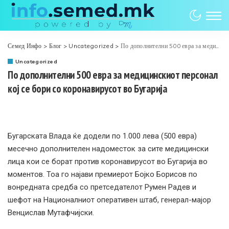
Семед Инфо
>
Блог
>
Uncategorized
>
По дополнителни 500 евра за медицинскиот персонал кој се бори со коронавирусот во Бугарија
Uncategorized
По дополнителни 500 евра за медицинскиот персонал
кој се бори со коронавирусот во Бугарија
Бугарската Влада ќе додели по 1.000 лева (500 евра)
месечно дополнителен надоместок за сите медицински
лица кои се борат против коронавирусот во Бугарија во
моментов. Тоа го најави премиерот Бојко Борисов по
вонредната средба со претседателот Румен Радев и
шефот на Националниот оперативен штаб, генерал-мајор
Венцислав Мутафчијски.