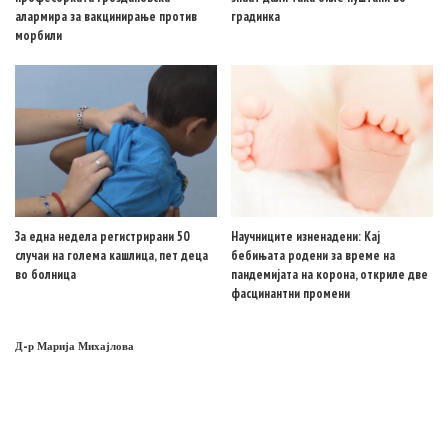
алармира за вакцинирање против
градинка
морбили
За една недела регистрирани 50
Научниците изненадени: Кај
случаи на голема кашлица, пет деца
бебињата родени за време на
во болница
пандемијата на корона, откриле две
фасцинантни промени
Д-р Марија Михајлова