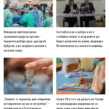
Изведена мултиорганска
Состојбата не е добра и не е
трансплантација на органи –
стабилна, можат и возрасните да
пациенти добија срце, црн дроб,
бидат донесени во ризик, алармира
бубрези, а во следните денови и
Петличковски за големата кашлица
коскени ткива
„Ризикот е сериозен, две епидемии
Скоро 50 отсто од децата во Скопје
истовремено не ни се потребни“ –
се невакцирани, неделава ќе се
професорката Гроздановска
знаат дали така биле пуштани во