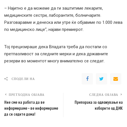
– Најитно е да можеме да ги заштитиме лекарите,
медицинските сестри, лаборантите, болничарите.
Разговаравме и денеска или утре ќе објавиме по 1.000 лева
по медицинско лице“, најави премиерот.
Тој прецизираше дека Владата треба да постапи со
претпазливост за следните мерки и дека државните
резерви во моментот многу внимателно се следат.
СПОДЕЛИ НА
ПРЕТХОДНА ОБЈАВА
СЛЕДНА ОБЈАВА
Ние сме на работа да ве
Препорака за одложување на
информираме – ве информираме
изборите од ДИК
да си седите дома!