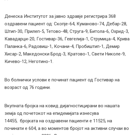
Денеска Институтот за јавно здравје регистрира 368
оздравени пациент од: Скопје-64, Куманово-74, Дебар-28,
Штип-30, Прилеп-5, Тетово-48, Струга-9, Битола-6, Охрид-3,
Кавадарци-20, Гостивар-36, Гевгелија-1, Струмица-4, Крива
Паланка-6, Радовиш-1, Кочани-4, Пробиштип-1, Демир
Хисар-2, Македонски Брод-3, Кратово-1, Свети Николе-9,
Кичево-12, Неготино-1.
Во болнички услови е починат пациент од Гостивар на
возраст од 76 години.
Вкупната бројка на ковид дијагностицирани во нашата
земја од почетокот на епидемијата изнесува
14455, бројката на оздравени пациенти е 11525, на
починати е 604, а во моментов бројот на активни случаи во