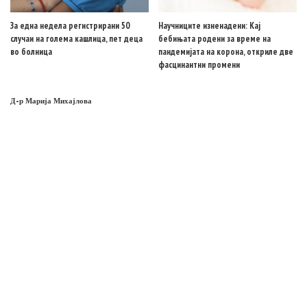
За една недела регистрирани 50
Научниците изненадени: Кај
случаи на голема кашлица, пет деца
бебињата родени за време на
во болница
пандемијата на корона, откриле две
фасцинантни промени
Д-р Марија Михајлова