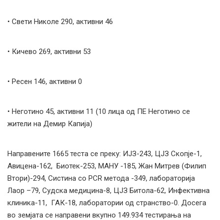
• Свети Николе 290, активни 46
• Кичево 269, активни 53
• Ресен 146, активни 0
• Неготино 45, активни 11 (10 лица од ПЕ Неготино се
жители на Демир Капија)
Направените 1665 теста се преку: ИЈЗ-243, ЦЈЗ Скопје-1,
Авицена-162, Биотек-253, МАНУ -185, Жан Митрев (Филип
Втори)-294, Систина со PCR метода -349, лабораторија
Лаор –79, Судска медицина-8, ЦЈЗ Битола-62, Инфективна
клиника-11, ГАК-18, лаборатории од странство-0. Досега
во земјата се направени вкупно 149.934 тестирања на