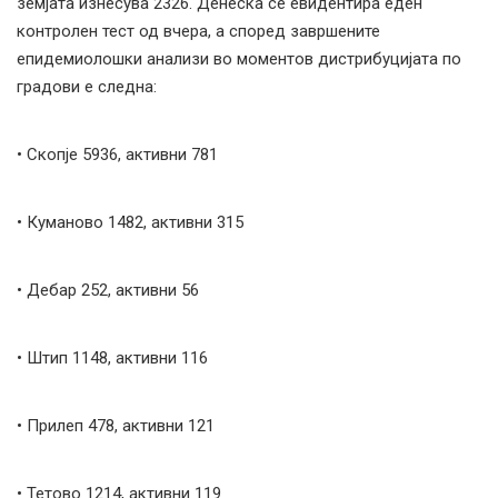
земјата изнесува 2326. Денеска се евидентира еден
контролен тест од вчера, а според завршените
епидемиолошки анализи во моментов дистрибуцијата по
градови е следна:
• Скопје 5936, активни 781
• Куманово 1482, активни 315
• Дебар 252, активни 56
• Штип 1148, активни 116
• Прилеп 478, активни 121
• Тетово 1214, активни 119