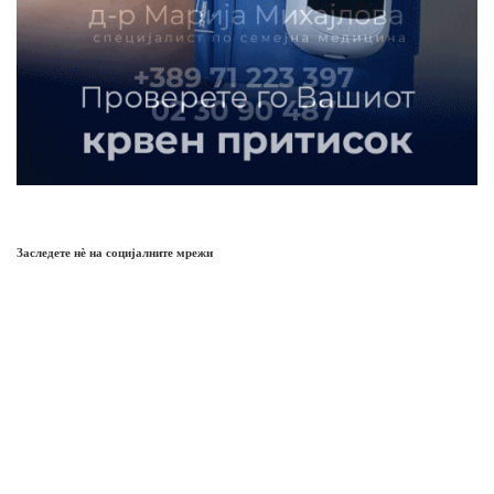
Заследете нѐ на социјалните мрежи