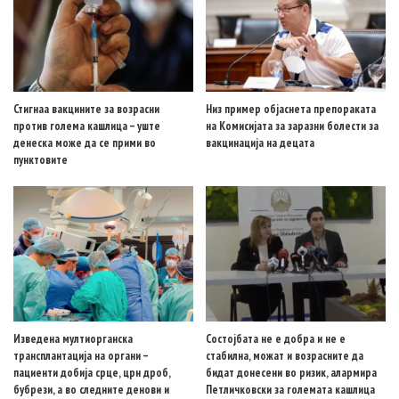
Стигнаа вакцините за возрасни
Низ пример објаснета препораката
против голема кашлица – уште
на Комисијата за заразни болести за
денеска може да се прими во
вакцинација на децата
пунктовите
Изведена мултиорганска
Состојбата не е добра и не е
трансплантација на органи –
стабилна, можат и возрасните да
пациенти добија срце, црн дроб,
бидат донесени во ризик, алармира
бубрези, а во следните денови и
Петличковски за големата кашлица