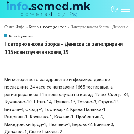
Семед Инфо
>
Блог
>
Uncategorized
>
Повторно висока бројка – Денеска се регистрирани 115 нови случаи на ковид 19
Uncategorized
Повторно висока бројка – Денеска се регистрирани
115 нови случаи на ковид 19
Министерството за здравство информира дека во
последните 24 часа се направени 1665 тестирања, а
регистрирани се 115 нови случаи на ковид-19 во: Скопје-34,
Куманово-10, Штип-14, Прилеп-15, Тетово-3, Струга-13,
Битола-4, Охрид-4, Гостивар-2, Крива Паланка-1,
Радовиш-1, Крушево-1, Кочани-1, Пробиштип-2,
Македонски Брод-1, Пехчево-1, Берово-2, Виница-3,
Делчево-1, Свети Николе-2.