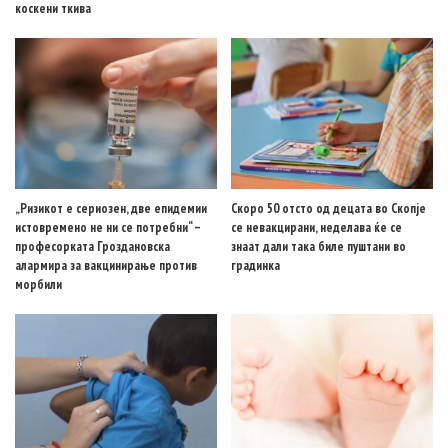
коскени ткива
„Ризикот е сериозен, две епидемии
Скоро 50 отсто од децата во Скопје
истовремено не ни се потребни“ –
се невакцирани, неделава ќе се
професорката Гроздановска
знаат дали така биле пуштани во
алармира за вакцинирање против
градинка
морбили