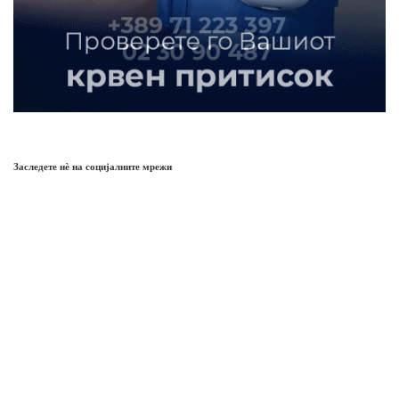
Заследете нѐ на социјалните мрежи