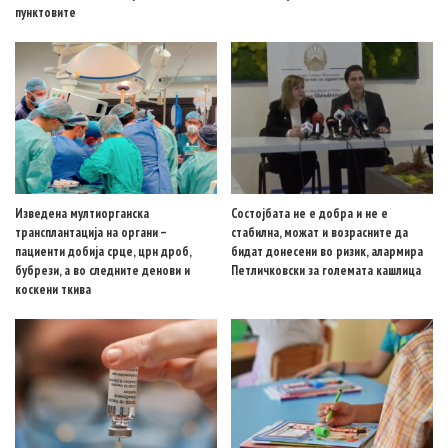
пунктовите
Изведена мултиорганска
Состојбата не е добра и не е
трансплантација на органи –
стабилна, можат и возрасните да
пациенти добија срце, црн дроб,
бидат донесени во ризик, алармира
бубрези, а во следните денови и
Петличковски за големата кашлица
коскени ткива