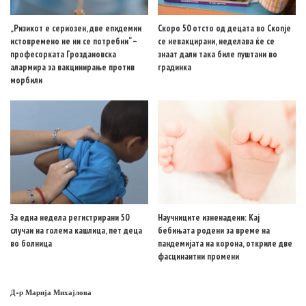
„Ризикот е сериозен, две епидемии
Скоро 50 отсто од децата во Скопје
истовремено не ни се потребни“ –
се невакцирани, неделава ќе се
професорката Гроздановска
знаат дали така биле пуштани во
алармира за вакцинирање против
градинка
морбили
За една недела регистрирани 50
Научниците изненадени: Кај
случаи на голема кашлица, пет деца
бебињата родени за време на
во болница
пандемијата на корона, откриле две
фасцинантни промени
Д-р Марија Михајлова