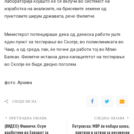
лабораторија којашто ќе се вклучи во системот на
изработка на анализите, на брисевите земени од
пунктовите ширум државата, рече Филипче.
Министерот потенцираше дека од денеска работи уште
еден пункт за тестирање во Скопје, во поликлиниката во
Чаир, а од среда, пак, ќе почне да работи тој во Млин
Балкан. Филипче истакна дека капацитетот на тестирање
во Скопје ќе биде двојно поголем.
фото: Архива
СПОДЕЛИ НА
ПРЕТХОДНА ОБЈАВА
СЛЕДНА ОБЈАВА
(ВИДЕО) Филипче: Осум
Петровска: МВР ќе побара казна,
вработени во Заводот за
притвор и затвор за несовесни