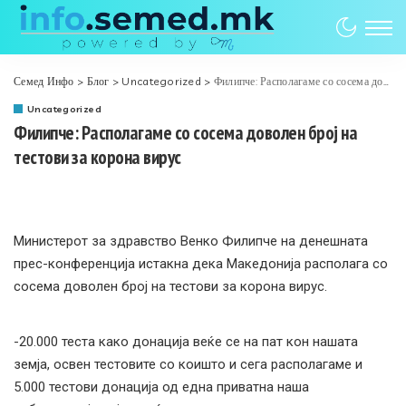
Семед Инфо
>
Блог
>
Uncategorized
>
Филипче: Располагаме со сосема доволен број на тестови за корона вирус
Uncategorized
Филипче: Располагаме со сосема доволен број на
тестови за корона вирус
Министерот за здравство Венко Филипче на денешната
прес-конференција истакна дека Македонија располага со
сосема доволен број на тестови за корона вирус.
-20.000 теста како донација веќе се на пат кон нашата
земја, освен тестовите со коишто и сега располагаме и
5.000 тестови донација од една приватна наша