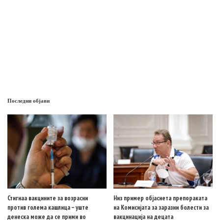
Последни објави
Стигнаа вакцините за возрасни
Низ пример објаснета препораката
против голема кашлица – уште
на Комисијата за заразни болести за
денеска може да се прими во
вакцинација на децата