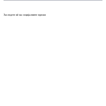
Заследете нѐ на социјалните мрежи